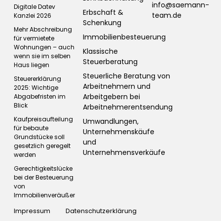
info@saemann-
Digitale Datev
Erbschaft &
team.de
Kanzlei 2026
Schenkung
Mehr Abschreibung
Immobilienbesteuerung
für vermietete
Wohnungen – auch
Klassische
wenn sie im selben
Steuerberatung
Haus liegen
Steuerliche Beratung von
Steuererklärung
Arbeitnehmern und
2025: Wichtige
Arbeitgebern bei
Abgabefristen im
Blick
Arbeitnehmerentsendung
Kaufpreisaufteilung
Umwandlungen,
für bebaute
Unternehmenskäufe
Grundstücke soll
und
gesetzlich geregelt
Unternehmensverkäufe
werden
Gerechtigkeitslücke
bei der Besteuerung
von
Immobilienveräußerungen
Impressum
Datenschutzerklärung