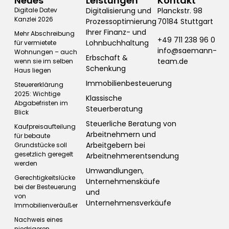
Neues
Leistungen
Kontakt
Digitale Datev
Digitalisierung und
Planckstr. 98
Kanzlei 2026
Prozessoptimierung
70184 Stuttgart
Ihrer Finanz- und
Mehr Abschreibung
+49 711 238 96 0
Lohnbuchhaltung
für vermietete
info@saemann-
Wohnungen – auch
Erbschaft &
team.de
wenn sie im selben
Schenkung
Haus liegen
Immobilienbesteuerung
Steuererklärung
2025: Wichtige
Klassische
Abgabefristen im
Steuerberatung
Blick
Steuerliche Beratung von
Kaufpreisaufteilung
Arbeitnehmern und
für bebaute
Arbeitgebern bei
Grundstücke soll
gesetzlich geregelt
Arbeitnehmerentsendung
werden
Umwandlungen,
Gerechtigkeitslücke
Unternehmenskäufe
bei der Besteuerung
und
von
Unternehmensverkäufe
Immobilienveräußerungen
Nachweis eines
niedrigeren