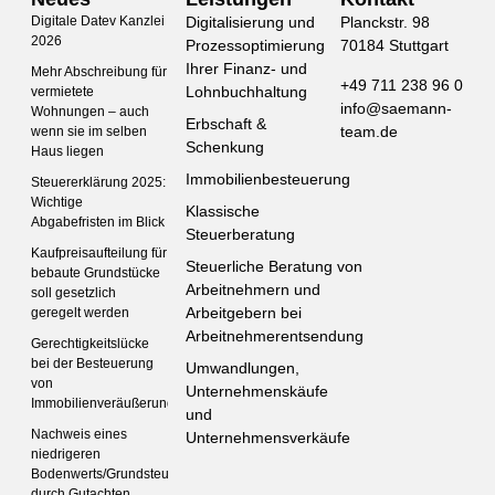
Digitale Datev Kanzlei
Digitalisierung und
Planckstr. 98
2026
Prozessoptimierung
70184 Stuttgart
Ihrer Finanz- und
Mehr Abschreibung für
+49 711 238 96 0
Lohnbuchhaltung
vermietete
info@saemann-
Wohnungen – auch
Erbschaft &
team.de
wenn sie im selben
Schenkung
Haus liegen
Immobilienbesteuerung
Steuererklärung 2025:
Wichtige
Klassische
Abgabefristen im Blick
Steuerberatung
Kaufpreisaufteilung für
Steuerliche Beratung von
bebaute Grundstücke
Arbeitnehmern und
soll gesetzlich
Arbeitgebern bei
geregelt werden
Arbeitnehmerentsendung
Gerechtigkeitslücke
bei der Besteuerung
Umwandlungen,
von
Unternehmenskäufe
Immobilienveräußerungen
und
Nachweis eines
Unternehmensverkäufe
niedrigeren
Bodenwerts/Grundsteuerwertes
durch Gutachten