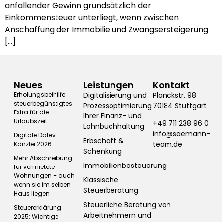
anfallender Gewinn grundsätzlich der
Einkommensteuer unterliegt, wenn zwischen
Anschaffung der Immobilie und Zwangsersteigerung
[…]
Neues
Leistungen
Kontakt
Erholungsbeihilfe:
Digitalisierung und
Planckstr. 98
steuerbegünstigtes
Prozessoptimierung
70184 Stuttgart
Extra für die
Ihrer Finanz- und
Urlaubszeit
+49 711 238 96 0
Lohnbuchhaltung
info@saemann-
Digitale Datev
Erbschaft &
team.de
Kanzlei 2026
Schenkung
Mehr Abschreibung
Immobilienbesteuerung
für vermietete
Wohnungen – auch
Klassische
wenn sie im selben
Steuerberatung
Haus liegen
Steuerliche Beratung von
Steuererklärung
Arbeitnehmern und
2025: Wichtige