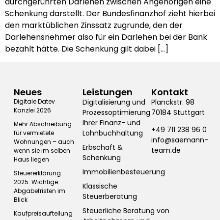
durchgeführten Darlehen zwischen Angehörigen eine
Schenkung darstellt. Der Bundesfinanzhof zieht hierbei
den marktüblichen Zinssatz zugrunde, den der
Darlehensnehmer also für ein Darlehen bei der Bank
bezahlt hätte. Die Schenkung gilt dabei […]
Neues
Leistungen
Kontakt
Digitale Datev
Digitalisierung und
Planckstr. 98
Kanzlei 2026
Prozessoptimierung
70184 Stuttgart
Ihrer Finanz- und
Mehr Abschreibung
+49 711 238 96 0
Lohnbuchhaltung
für vermietete
info@saemann-
Wohnungen – auch
Erbschaft &
team.de
wenn sie im selben
Schenkung
Haus liegen
Immobilienbesteuerung
Steuererklärung
2025: Wichtige
Klassische
Abgabefristen im
Steuerberatung
Blick
Steuerliche Beratung von
Kaufpreisaufteilung