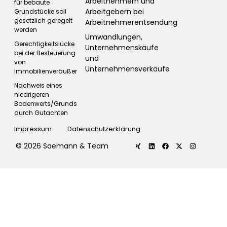
Arbeitnehmern und
für bebaute
Arbeitgebern bei
Grundstücke soll
gesetzlich geregelt
Arbeitnehmerentsendung
werden
Umwandlungen,
Gerechtigkeitslücke
Unternehmenskäufe
bei der Besteuerung
und
von
Unternehmensverkäufe
Immobilienveräußerungen
Nachweis eines
niedrigeren
Bodenwerts/Grundsteuerwertes
durch Gutachten
Impressum
Datenschutzerklärung
© 2026 Saemann & Team