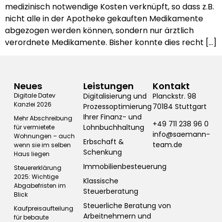
medizinisch notwendige Kosten verknüpft, so dass z.B.
nicht alle in der Apotheke gekauften Medikamente
abgezogen werden können, sondern nur ärztlich
verordnete Medikamente. Bisher konnte dies recht […]
Neues
Leistungen
Kontakt
Digitale Datev
Digitalisierung und
Planckstr. 98
Kanzlei 2026
Prozessoptimierung
70184 Stuttgart
Ihrer Finanz- und
Mehr Abschreibung
+49 711 238 96 0
Lohnbuchhaltung
für vermietete
info@saemann-
Wohnungen – auch
Erbschaft &
team.de
wenn sie im selben
Schenkung
Haus liegen
Immobilienbesteuerung
Steuererklärung
2025: Wichtige
Klassische
Abgabefristen im
Steuerberatung
Blick
Steuerliche Beratung von
Kaufpreisaufteilung
Arbeitnehmern und
für bebaute