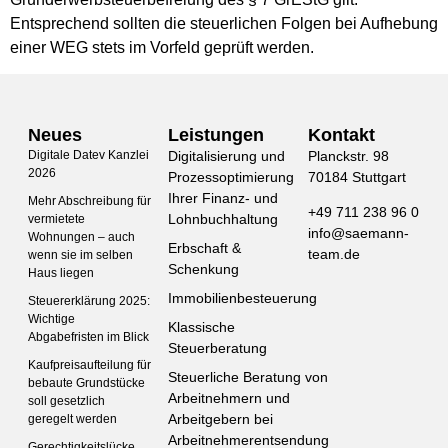
Entsprechend sollten die steuerlichen Folgen bei Aufhebung
einer WEG stets im Vorfeld geprüft werden.
Neues
Leistungen
Kontakt
Digitale Datev Kanzlei
Digitalisierung und
Planckstr. 98
2026
Prozessoptimierung
70184 Stuttgart
Ihrer Finanz- und
Mehr Abschreibung für
+49 711 238 96 0
Lohnbuchhaltung
vermietete
info@saemann-
Wohnungen – auch
Erbschaft &
team.de
wenn sie im selben
Schenkung
Haus liegen
Immobilienbesteuerung
Steuererklärung 2025:
Wichtige
Klassische
Abgabefristen im Blick
Steuerberatung
Kaufpreisaufteilung für
Steuerliche Beratung von
bebaute Grundstücke
Arbeitnehmern und
soll gesetzlich
Arbeitgebern bei
geregelt werden
Arbeitnehmerentsendung
Gerechtigkeitslücke