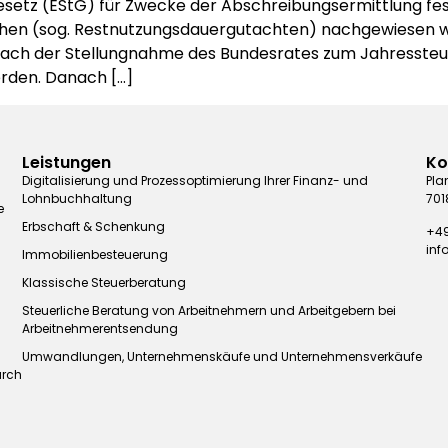
setz (EStG) für Zwecke der Abschreibungsermittlung fe
tachen (sog. Restnutzungsdauergutachten) nachgewiesen w
. Nach der Stellungnahme des Bundesrates zum Jahressteu
erden. Danach […]
Leistungen
Ko
Digitalisierung und Prozessoptimierung Ihrer Finanz- und
Pla
Lohnbuchhaltung
701
e
Erbschaft & Schenkung
+49
in
Immobilienbesteuerung
Klassische Steuerberatung
Steuerliche Beratung von Arbeitnehmern und Arbeitgebern bei
Arbeitnehmerentsendung
Umwandlungen, Unternehmenskäufe und Unternehmensverkäufe
urch