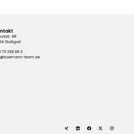
ntakt
nckstr. 98
84 Stuttgart
 711 238 96 0
fo@saemann-team.de