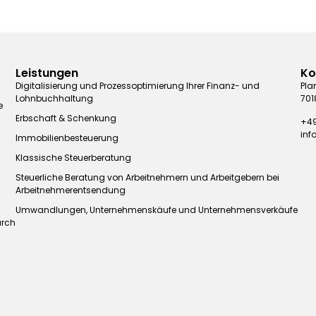
Leistungen
Ko
Digitalisierung und Prozessoptimierung Ihrer Finanz- und
Pla
Lohnbuchhaltung
701
e
Erbschaft & Schenkung
+49
in
Immobilienbesteuerung
Klassische Steuerberatung
Steuerliche Beratung von Arbeitnehmern und Arbeitgebern bei
Arbeitnehmerentsendung
Umwandlungen, Unternehmenskäufe und Unternehmensverkäufe
urch