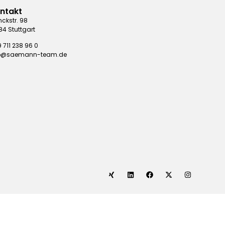
ntakt
nckstr. 98
84 Stuttgart
 711 238 96 0
fo@saemann-team.de