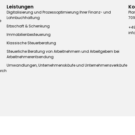
Leistungen
Ko
Digitalisierung und Prozessoptimierung Ihrer Finanz- und
Pla
Lohnbuchhaltung
701
e
Erbschaft & Schenkung
+49
in
Immobilienbesteuerung
Klassische Steuerberatung
Steuerliche Beratung von Arbeitnehmern und Arbeitgebern bei
Arbeitnehmerentsendung
Umwandlungen, Unternehmenskäufe und Unternehmensverkäufe
urch